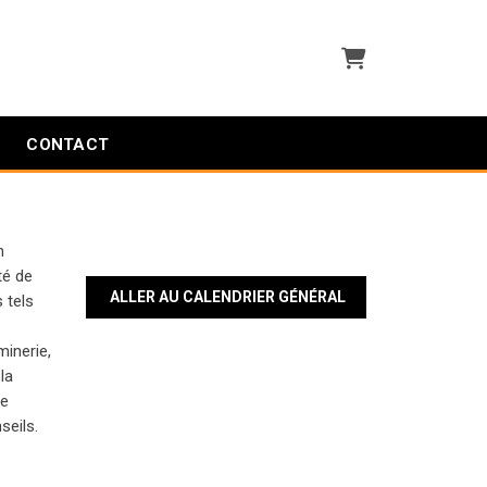
Panier
CONTACT
n
té de
ALLER AU CALENDRIER GÉNÉRAL
 tels
minerie,
 la
le
seils.