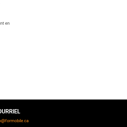
e
ant en
OURRIEL
o@formobile.ca